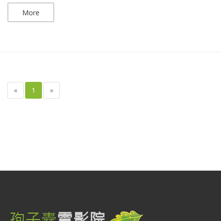
More
«
1
»