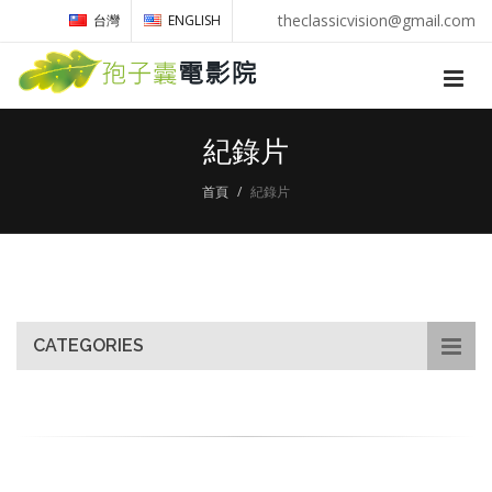
theclassicvision@gmail.com
台灣
ENGLISH
紀錄片
首頁
紀錄片
CATEGORIES