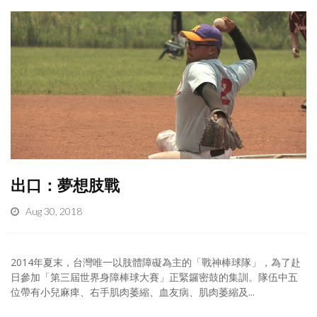
出口：夢想肢戰
Aug 30, 2018
2014年夏末，台灣唯一以肢體障礙為主的「戰神棒球隊」，為了赴
日參加「第三屆世界身障棒球大賽」正緊鑼密鼓的集訓。隊伍中五
位帶有小兒麻痺、右手肌肉萎縮、血友病、肌肉萎縮及...