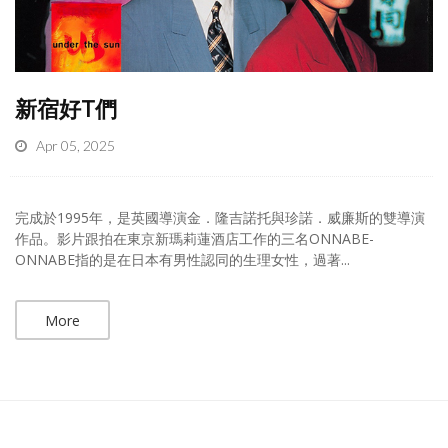
新宿好T們
Apr 05, 2025
完成於1995年，是英國導演金．隆吉諾托與珍諾．威廉斯的雙導演
作品。影片跟拍在東京新瑪莉蓮酒店工作的三名ONNABE-
ONNABE指的是在日本有男性認同的生理女性，過著...
More