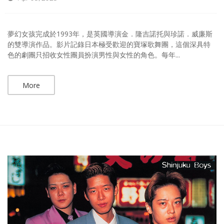
夢幻女孩完成於1993年，是英國導演金．隆吉諾托與珍諾．威廉斯
的雙導演作品。影片記錄日本極受歡迎的寶塚歌舞團，這個深具特
色的劇團只招收女性團員扮演男性與女性的角色。每年...
More