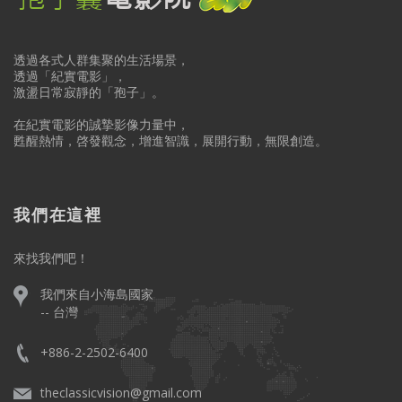
透過各式人群集聚的生活場景，
透過「紀實電影」，
激盪日常寂靜的「孢子」。
在紀實電影的誠摯影像力量中，
甦醒熱情，啓發觀念，增進智識，展開行動，無限創造。
我們在這裡
來找我們吧！
我們來自小海島國家
-- 台灣
+886-2-2502-6400
theclassicvision@gmail.com