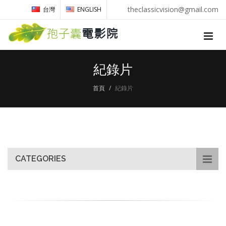
theclassicvision@gmail.com
台灣
ENGLISH
紀錄片
首頁
紀錄片
CATEGORIES