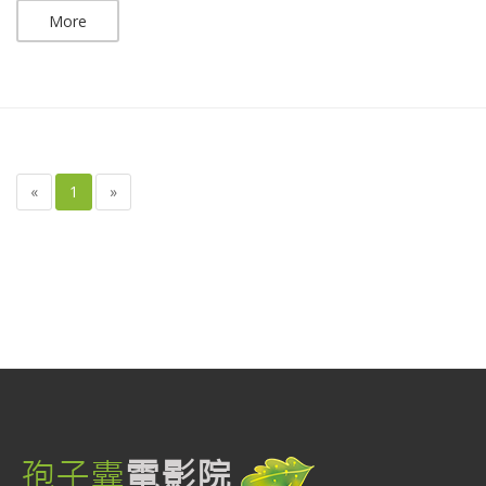
More
«
1
»