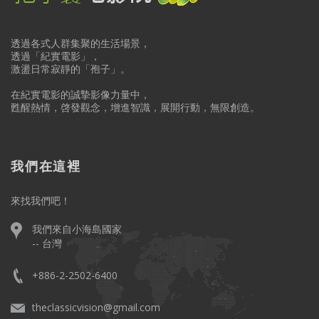
透過各式人群集聚的生活場景，
透過「紀實電影」，
激盪日常寂靜的「孢子」。
在紀實電影的誠摯影像力量中，
甦醒熱情，啓發觀念，增進智識，展開行動，無限創造。
我們在這裡
來找我們吧！
我們來自小海島國家
-- 台灣
+886-2-2502-6400
theclassicvision@gmail.com