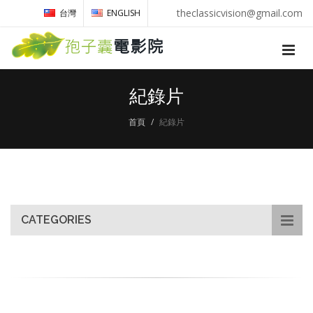
theclassicvision@gmail.com
台灣
ENGLISH
紀錄片
首頁
紀錄片
CATEGORIES