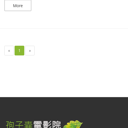
More
«
1
»