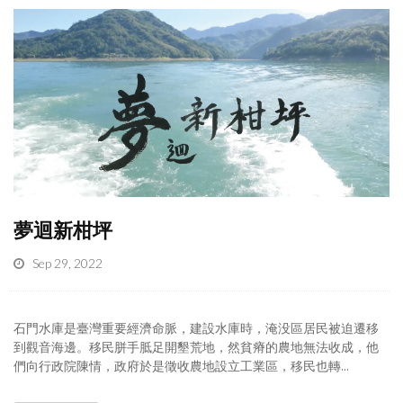
夢迴新柑坪
Sep 29, 2022
石門水庫是臺灣重要經濟命脈，建設水庫時，淹没區居民被迫遷移
到觀音海邊。移民胼手胝足開墾荒地，然貧瘠的農地無法收成，他
們向行政院陳情，政府於是徵收農地設立工業區，移民也轉...