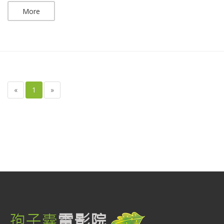
More
«
1
»