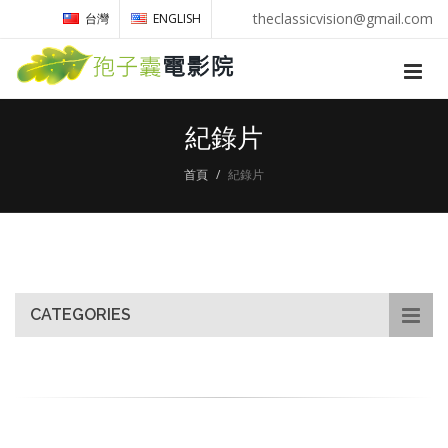
theclassicvision@gmail.com
台灣
ENGLISH
紀錄片
首頁
紀錄片
CATEGORIES