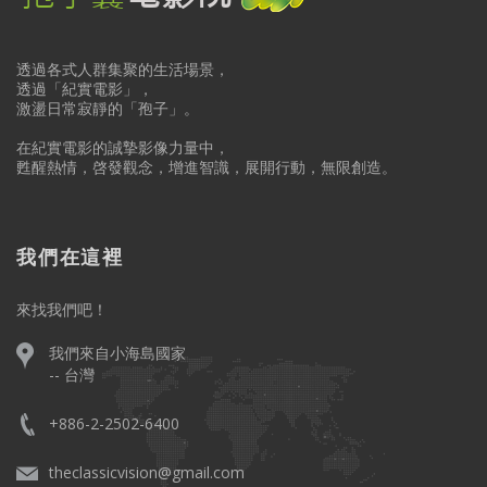
透過各式人群集聚的生活場景，
透過「紀實電影」，
激盪日常寂靜的「孢子」。
在紀實電影的誠摯影像力量中，
甦醒熱情，啓發觀念，增進智識，展開行動，無限創造。
我們在這裡
來找我們吧！
我們來自小海島國家
-- 台灣
+886-2-2502-6400
theclassicvision@gmail.com