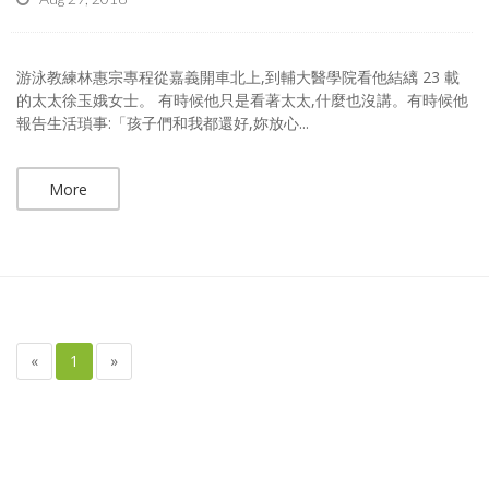
游泳教練林惠宗專程從嘉義開車北上,到輔大醫學院看他結縭 23 載
的太太徐玉娥女士。 有時候他只是看著太太,什麼也沒講。有時候他
報告生活瑣事:「孩子們和我都還好,妳放心...
More
«
1
»