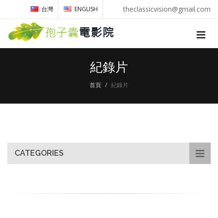
theclassicvision@gmail.com
台灣
ENGLISH
紀錄片
首頁
紀錄片
CATEGORIES