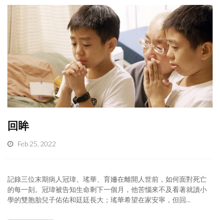
回眸
Feb 25, 2022
記錄三位末期病人冠瑋、瑤華、育姍在離開人世前，如何面對死亡
的每一刻。冠瑋被告知生命剩下一個月，他苦惱來不及看著就讀小
學的雙胞胎兒子佑佑和廷廷長大；瑤華希望在家安寧，但回...