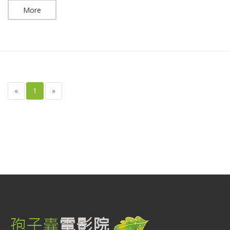
More
«
1
»