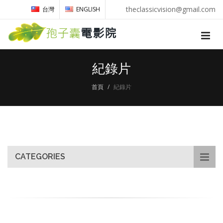
theclassicvision@gmail.com
台灣
ENGLISH
紀錄片
首頁
紀錄片
CATEGORIES