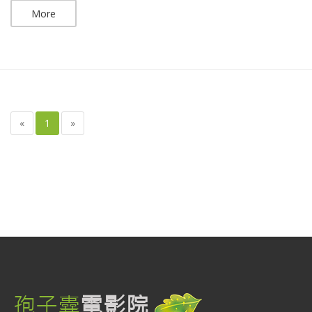
More
«
1
»