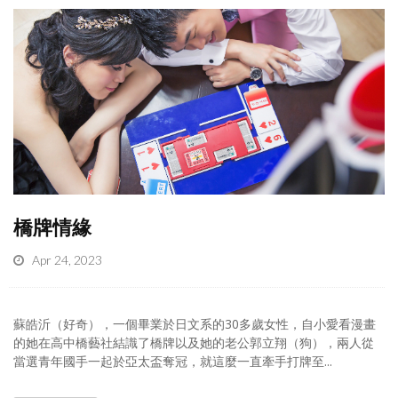
橋牌情緣
Apr 24, 2023
蘇皓沂（好奇），一個畢業於日文系的30多歲女性，自小愛看漫畫
的她在高中橋藝社結識了橋牌以及她的老公郭立翔（狗），兩人從
當選青年國手一起於亞太盃奪冠，就這麼一直牽手打牌至...