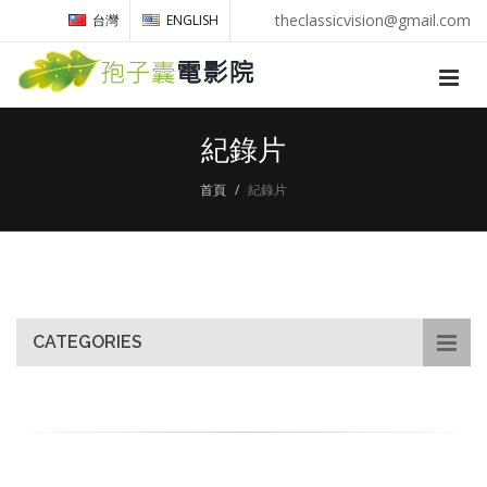
theclassicvision@gmail.com
台灣
ENGLISH
紀錄片
首頁
紀錄片
CATEGORIES