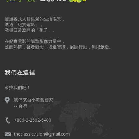
透過各式人群集聚的生活場景，
透過「紀實電影」，
激盪日常寂靜的「孢子」。
在紀實電影的誠摯影像力量中，
甦醒熱情，啓發觀念，增進智識，展開行動，無限創造。
我們在這裡
來找我們吧！
我們來自小海島國家
-- 台灣
+886-2-2502-6400
theclassicvision@gmail.com