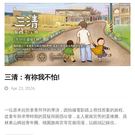
三清：有祢我不怕!
Apr 23, 2026
一位原本抗拒拿香拜拜的導演，因拍攝電影踏上尋找答案的旅程。
從童年與求學時期的質疑與困惑出發，走入紫南宮旁的蛋捲攤、員
林東山媽祖青年團、桃園旗南宮等宮廟現場，以鏡頭記錄信...