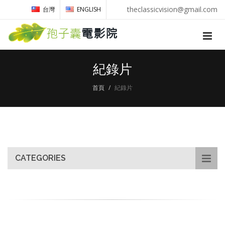
theclassicvision@gmail.com
台灣
ENGLISH
紀錄片
首頁
紀錄片
CATEGORIES