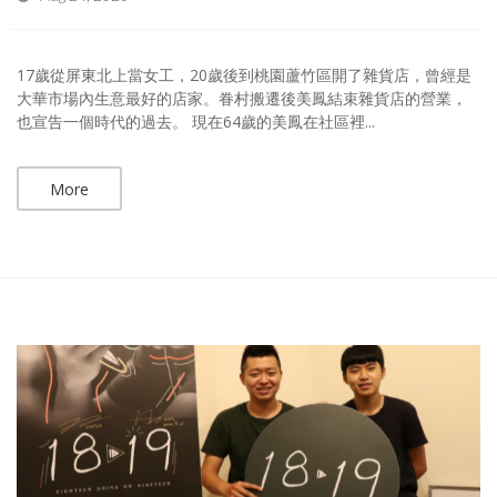
17歲從屏東北上當女工，20歲後到桃園蘆竹區開了雜貨店，曾經是
大華市場內生意最好的店家。眷村搬遷後美鳳結束雜貨店的營業，
也宣告一個時代的過去。 現在64歲的美鳳在社區裡...
More