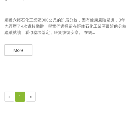
鄰近六輕石化工業區900公尺的許厝分校，因有健康風險疑慮，3年
內經歷了4次遷校動盪，學童們選擇留在距離石化工業區最近的分校
繼續就讀，看似塵埃落定，終於恢復安寧。 在網...
More
«
1
»