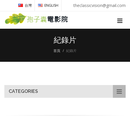
theclassicvision@gmail.com
台灣
ENGLISH
紀錄片
首頁
紀錄片
CATEGORIES