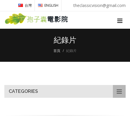
theclassicvision@gmail.com
台灣
ENGLISH
紀錄片
首頁
紀錄片
CATEGORIES