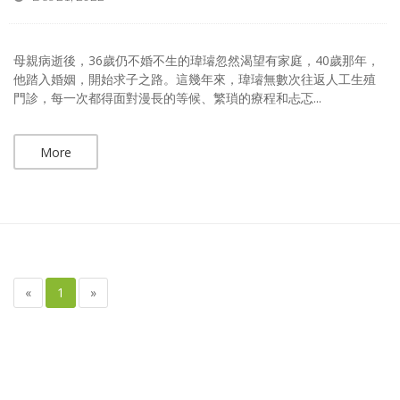
母親病逝後，36歲仍不婚不生的瑋璿忽然渴望有家庭，40歲那年，
他踏入婚姻，開始求子之路。這幾年來，瑋璿無數次往返人工生殖
門診，每一次都得面對漫長的等候、繁瑣的療程和忐忑...
More
«
1
»