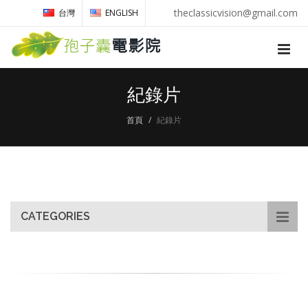
theclassicvision@gmail.com
台灣
ENGLISH
紀錄片
首頁
紀錄片
CATEGORIES