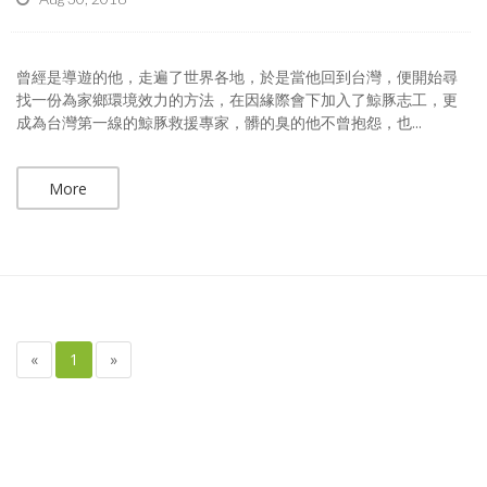
曾經是導遊的他，走遍了世界各地，於是當他回到台灣，便開始尋
找一份為家鄉環境效力的方法，在因緣際會下加入了鯨豚志工，更
成為台灣第一線的鯨豚救援專家，髒的臭的他不曾抱怨，也...
More
«
1
»