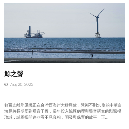
鯨之聲
Aug 20, 2023
數百支離岸風機正在台灣西海岸大肆興建，緊鄰不到50隻的中華白
海豚將長期受到噪音干擾，長年投入鯨豚病理與聲音研究的獸醫楊
瑋誠，試圖揭開這些看不見真相，開發與保育的故事，正...