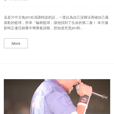
這是片中主角Jim在演講時說的話，一度以為自己沒辦法再碰自己最
喜歡的籃球，所幸「輪椅籃球」讓他找到了生命的第二春！ 本片攝
影時正逢亞錦賽中華隊集訓期，想知道究竟Jim和...
More