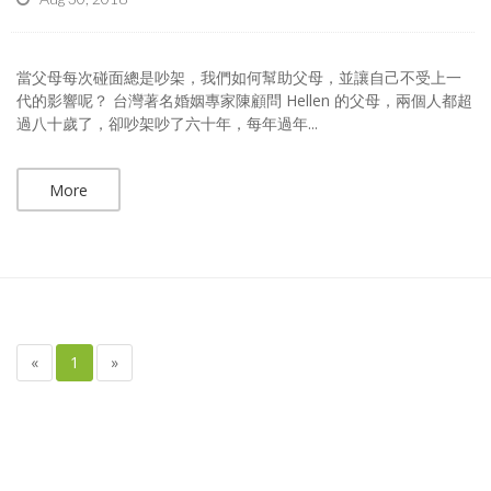
當父母每次碰面總是吵架，我們如何幫助父母，並讓自己不受上一
代的影響呢？ 台灣著名婚姻專家陳顧問 Hellen 的父母，兩個人都超
過八十歲了，卻吵架吵了六十年，每年過年...
More
«
1
»