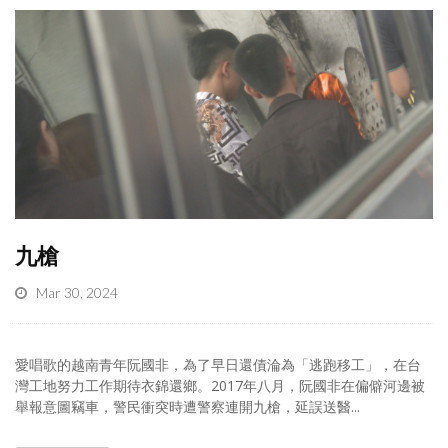
九槍
Mar 30, 2024
愛唱歌的越南青年阮國非，為了早日還債淪為「逃跑移工」，在台
灣工地努力工作期待衣錦還鄉。2017年八月，阮國非在偏僻河邊被
舉報意圖竊車，警民衝突時遭警察連開九槍，延誤送醫...