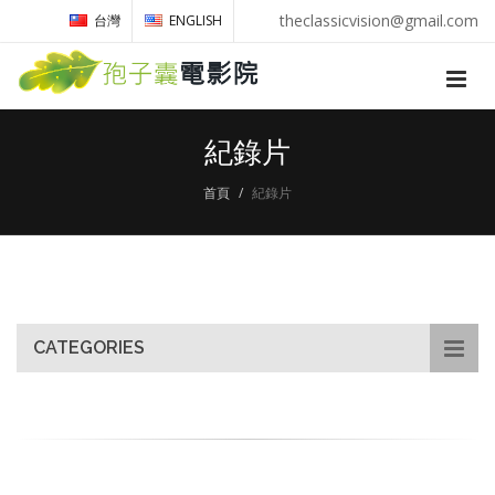
theclassicvision@gmail.com
台灣
ENGLISH
紀錄片
首頁
紀錄片
CATEGORIES