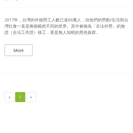
2017年，台灣的外籍勞工人數已達66萬人，但他們的勞動/生活與台
灣社會一直是兩個截然不同的世界。其中被稱為「非法外勞」的無
證（合法工作證）移工，更是無人知曉的黑色族群...
More
«
1
»