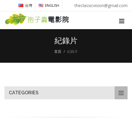
theclassicvision@gmail.com
台灣
ENGLISH
紀錄片
首頁
紀錄片
CATEGORIES