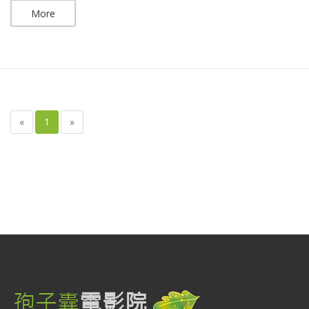
More
«
1
»