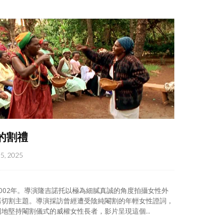
的割禮
05, 2025
002年。導演隆吉諾托以極為細膩真誠的角度拍攝女性外
器切割主題。導演採訪曾經遭受陰純閹割的年輕女性證詞，
地堅持閹割儀式的威權女性長者，影片呈現這個...