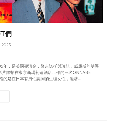
T們
, 2025
995年，是英國導演金．隆吉諾托與珍諾．威廉斯的雙導
影片跟拍在東京新瑪莉蓮酒店工作的三名ONNABE-
E指的是在日本有男性認同的生理女性，過著...
e