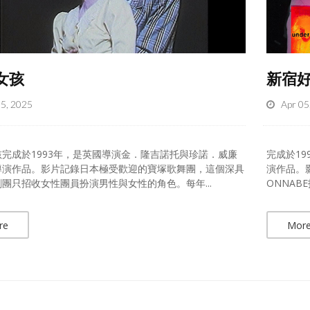
女孩
新宿好
05, 2025
Apr 05
完成於1993年，是英國導演金．隆吉諾托與珍諾．威廉
完成於1
導演作品。影片記錄日本極受歡迎的寶塚歌舞團，這個深具
演作品。
團只招收女性團員扮演男性與女性的角色。每年...
ONNAB
re
Mor