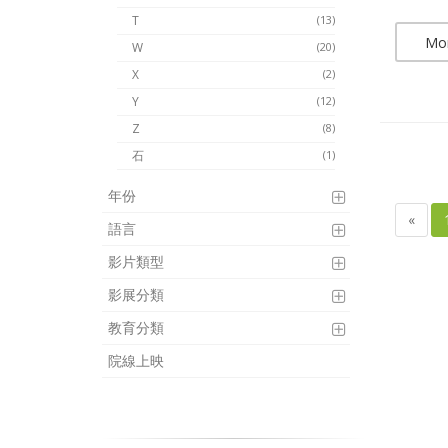
T
(13)
Mo
W
(20)
X
(2)
Y
(12)
Z
(8)
石
(1)
年份
«
語言
影片類型
影展分類
教育分類
院線上映