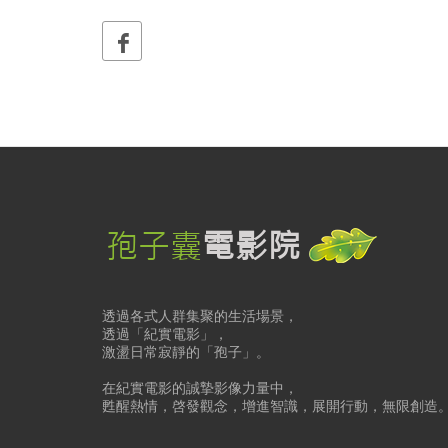
透過各式人群集聚的生活場景，
透過「紀實電影」，
激盪日常寂靜的「孢子」。
在紀實電影的誠摯影像力量中，
甦醒熱情，啓發觀念，增進智識，展開行動，無限創造