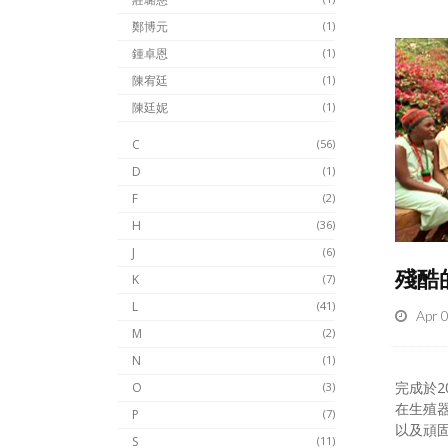
鄭博元
(1)
鍾卓恩
(1)
陳宥廷
(1)
陳廷妮
(1)
C
(56)
D
(1)
F
(2)
H
(36)
J
(6)
殘酷
K
(7)
L
(41)
Apr 
M
(2)
N
(1)
完成於2
O
(3)
在生殖
P
(7)
以及頑固
S
(11)