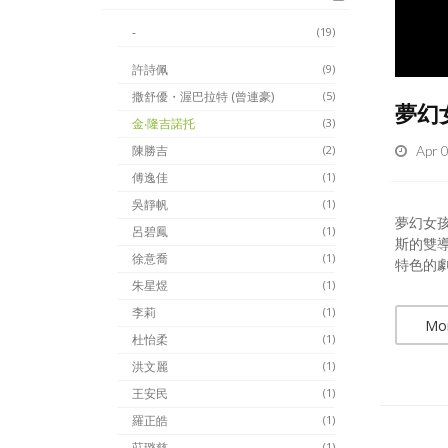
-
(19)
許詩佩
(9)
撒舒優・渥巴拉特 (曾連豪)
(5)
夢幻
金‧隆吉諾托
(3)
Apr 
陳勝吉
(2)
傅逸佳
(1)
吳靜帆
(1)
夢幻女孩
呂碧鳳
(1)
斯的雙
徐意喬
(1)
特色的劇
朱星煜
(1)
李莉
(1)
Mo
杜怡柔
(1)
洪文麗
(1)
王安民
(1)
羅正皓
(1)
莊璐慈
(1)