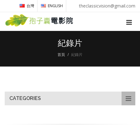
theclassicvision@gmail.com
台灣
ENGLISH
紀錄片
首頁
紀錄片
CATEGORIES