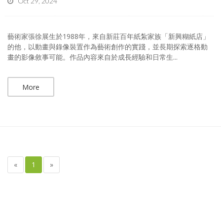
Oct 29, 2024
藝術家張徐展生於1988年，來自新莊百年紙紮家族「新興糊紙店」
的他，以動畫與錄像裝置作為藝術創作的實踐，並長期探索逐格動
畫的影像敘事可能。作品內容來自於成長經驗和日常生...
More
«
1
»