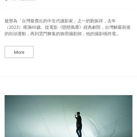
被譽為「台灣最傑出的中生代攝影家」之一的劉振祥，去年
（2023）甫滿60歲。從電影《戀戀風塵》經典劇照，台灣解嚴前後
的街頭運動，再到雲門舞集的御用攝影師，他的攝影橫跨電...
More