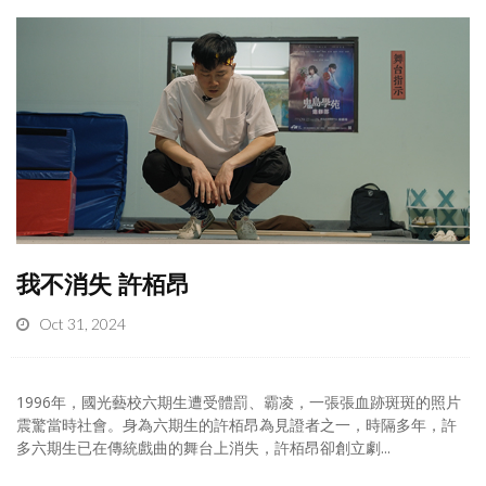
我不消失 許栢昂
Oct 31, 2024
1996年，國光藝校六期生遭受體罰、霸凌，一張張血跡斑斑的照片
震驚當時社會。身為六期生的許栢昂為見證者之一，時隔多年，許
多六期生已在傳統戲曲的舞台上消失，許栢昂卻創立劇...