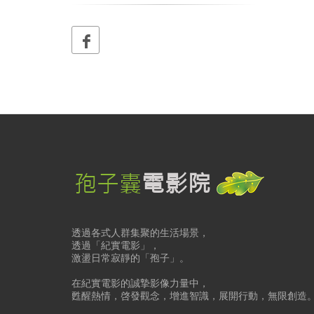
透過各式人群集聚的生活場景，
透過「紀實電影」，
激盪日常寂靜的「孢子」。
在紀實電影的誠摯影像力量中，
甦醒熱情，啓發觀念，增進智識，展開行動，無限創造