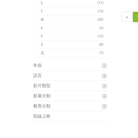
S
(11)
T
(13)
«
W
(20)
X
(2)
Y
(12)
Z
(8)
石
(1)
年份
語言
影片類型
影展分類
教育分類
院線上映