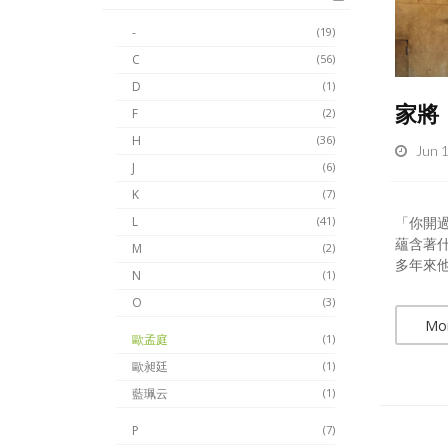
-
(19)
C
(56)
D
(1)
家將
F
(2)
H
(36)
Jun 
J
(6)
K
(7)
「你開
L
(41)
蘊含著
M
(2)
多年來他
N
(1)
O
(3)
Mo
歐孟庭
(1)
歐昶廷
(1)
藍珮云
(1)
P
(7)