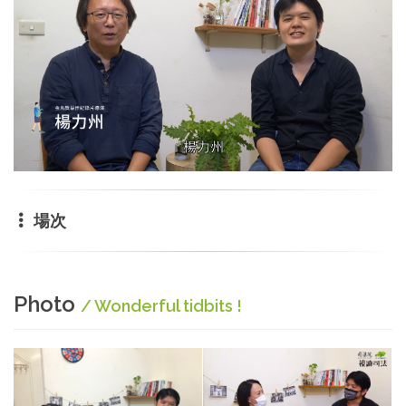
場次
Photo
/ Wonderful tidbits !