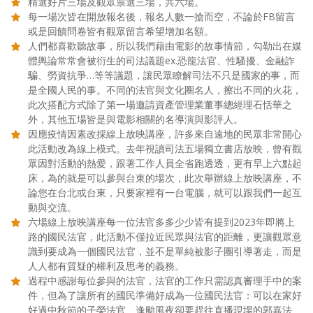
精選好片三場及觀眾票選三場，共六場。
每一場次皆在開放報名後，報名人數一搶而空，不論於FB留言
或是回饋問卷皆有觀眾留言希望增加名額。
人們都喜歡聽故事，所以我們藉由電影的故事情節，勾勒出在媒
體輿論常常會被衍生的司法議題ex.恐龍法官、性騷擾、金融詐
騙、勞資抗爭…等等議題，讓民眾瞭解司法不只是國家的事，而
是全國人民的事。不同的法官與文化圈名人，擦出不同的火花，
此次搭配方式除了第一場邀請資產管理業董事總經理石恬華之
外，其他五場皆是與電影相關的名導演與影評人。
因應疫情因素改採線上放映講座，許多來自遠地的民眾非常開心
此活動改為線上模式。去年視讀司法五場獨立書店放映，曾有觀
眾因對活動的熱愛，跟著工作人員全省跑透透，更有早上六點起
床，為的就是可以參與台東的場次，此次舉辦線上放映講座，不
論您在台北或台東，只要家裡有一台電腦，就可以跟我們一起互
動與交流。
六場線上放映講座每一位法官多多少少皆有提到2023年即將上
路的國民法官，此活動不僅拉近民眾與法官的距離，更讓觀眾意
識到要成為一個國民法官，並不是單純被影子團引導著走，而是
人人都有質疑的權利及思考的義務。
過程中感謝每位參與的法官，法官的工作只需認真審理手中的案
件，但為了讓所有的國民準備好成為一位國民法官：可以在家好
好過中秋節的子榮法官、逢颱風夜卻要趕往直播現場的郭嘉法