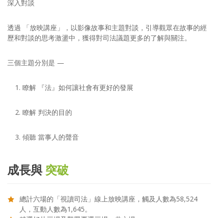
深入對談
透過 「放映講座」，以影像故事和主題對談，引導觀眾在故事的經
歷和對談的思考激盪中，獲得對司法議題更多的了解與關注。
三個主題分別是 —
1. 瞭解 『法』如何讓社會有更好的發展
2. 瞭解 判決的目的
3. 傾聽 當事人的聲音
成長與
突破
總計六場的「視讀司法」線上放映講座，觸及人數為58,524
人，互動人數為1,645。