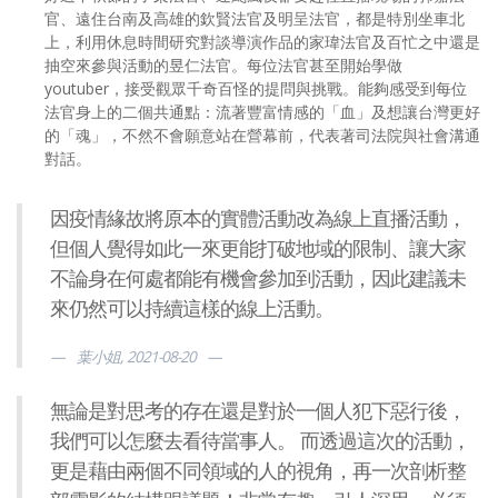
官、遠住台南及高雄的欽賢法官及明呈法官，都是特別坐車北
上，利用休息時間研究對談導演作品的家瑋法官及百忙之中還是
抽空來參與活動的昱仁法官。每位法官甚至開始學做
youtuber，接受觀眾千奇百怪的提問與挑戰。能夠感受到每位
法官身上的二個共通點：流著豐富情感的「血」及想讓台灣更好
的「魂」，不然不會願意站在營幕前，代表著司法院與社會溝通
對話。
因疫情緣故將原本的實體活動改為線上直播活動，
但個人覺得如此一來更能打破地域的限制、讓大家
不論身在何處都能有機會參加到活動，因此建議未
來仍然可以持續這樣的線上活動。
葉小姐, 2021-08-20
無論是對思考的存在還是對於一個人犯下惡行後，
我們可以怎麼去看待當事人。 而透過這次的活動，
更是藉由兩個不同領域的人的視角，再一次剖析整