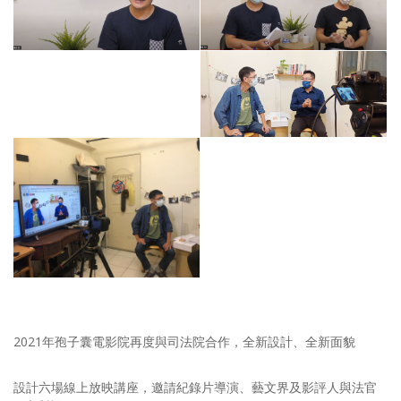
2021年孢子囊電影院再度與司法院合作，全新設計、全新面貌
設計六場線上放映講座，邀請紀錄片導演、藝文界及影評人與法官